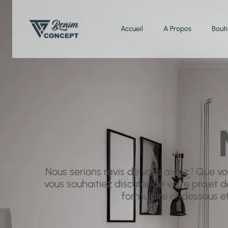
Accueil
A Propos
Bout
Nous serions ravis de vous aidez ! Que vo
vous souhaitiez discuter de votre projet de
formulaire ci-dessous e