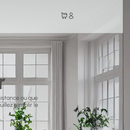
r
sistance ou que
illez remplir le