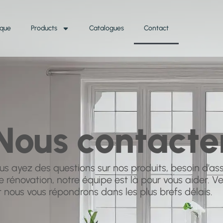
ique
Products
Catalogues
Contact
Nous contacte
us ayez des questions sur nos produits, besoin d’as
 rénovation, notre équipe est là pour vous aider. Veu
t nous vous répondrons dans les plus brefs délais.