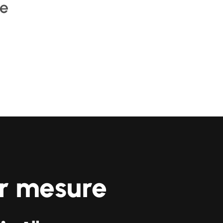
le
ur mesure